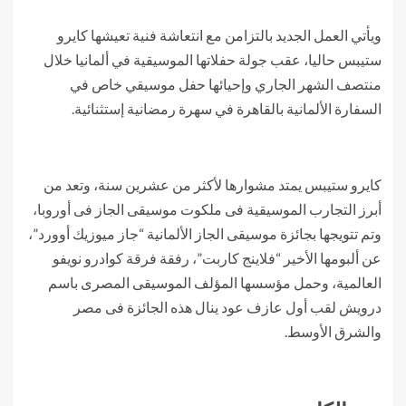
ويأتي العمل الجديد بالتزامن مع انتعاشة فنية تعيشها كايرو
ستيبس حاليا، عقب جولة حفلاتها الموسيقية في ألمانيا خلال
منتصف الشهر الجاري وإحيائها حفل موسيقي خاص في
السفارة الألمانية بالقاهرة في سهرة رمضانية إستثنائية.
كايرو ستيبس يمتد مشوارها لأكثر من عشرين سنة، وتعد من
أبرز التجارب الموسيقية فى ملكوت موسيقى الجاز فى أوروبا،
وتم تتويجها بجائزة موسيقى الجاز الألمانية “جاز ميوزيك أوورد”،
عن ألبومها الأخير “فلاينج كاربت”، رفقة فرقة كوادرو نويفو
العالمية، وحمل مؤسسها المؤلف الموسيقى المصرى باسم
درويش لقب أول عازف عود ينال هذه الجائزة فى مصر
والشرق الأوسط.