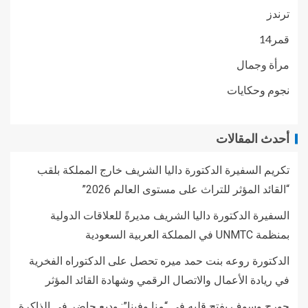
ترندز
قمر14
مرأة وجمال
نجوم وحكايات
أحدث المقالات
تكريم السفيرة الدكتورة داليا الشريف خارج المملكة بلقب
“القائد المؤثر للتراث على مستوى العالم 2026”
السفيرة الدكتورة داليا الشريف مديرةً للعلاقات الدولية
بمنظمة UNMTC في المملكة العربية السعودية
الدكتورة روعه بنت حمد ميره تحصل على الدكتوراه الفخرية
في ريادة الأعمال والاتصال الرقمي وشهادة القائد المؤثر
جورج وسوف يفتح قلبه في “منا وفينا”: وديع حاضر في الذاكرة