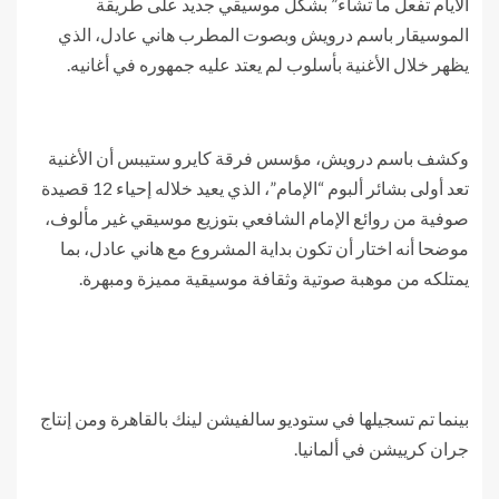
الأيام تفعل ما تشاء” بشكل موسيقي جديد على طريقة
الموسيقار باسم درويش وبصوت المطرب هاني عادل، الذي
يظهر خلال الأغنية بأسلوب لم يعتد عليه جمهوره في أغانيه.
وكشف باسم درويش، مؤسس فرقة كايرو ستيبس أن الأغنية
تعد أولى بشائر ألبوم “الإمام”، الذي يعيد خلاله إحياء 12 قصيدة
صوفية من روائع الإمام الشافعي بتوزيع موسيقي غير مألوف،
موضحا أنه اختار أن تكون بداية المشروع مع هاني عادل، بما
يمتلكه من موهبة صوتية وثقافة موسيقية مميزة ومبهرة.
بينما تم تسجيلها في ستوديو سالفيشن لينك بالقاهرة ومن إنتاج
جران كرييشن في ألمانيا.