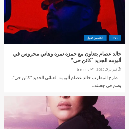
FIVE
الكاميرا تقول
خالد عصام يتعاون مع حمزة نمرة وهاني محروس في
ألبومه الجديد “كائن حي”
فبراير 5, 2025
trennnd
طرح المطرب خالد عصام ألبومه الغنائي الجديد “كائن حي”،
يضم في جعبته...