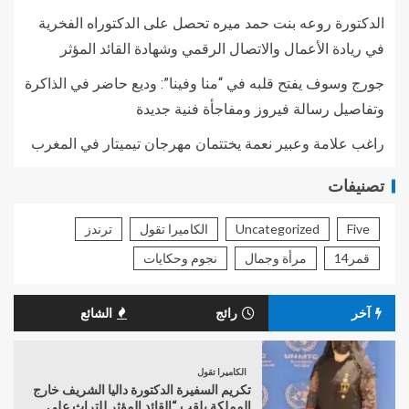
الدكتورة روعه بنت حمد ميره تحصل على الدكتوراه الفخرية
في ريادة الأعمال والاتصال الرقمي وشهادة القائد المؤثر
جورج وسوف يفتح قلبه في “منا وفينا”: وديع حاضر في الذاكرة
وتفاصيل رسالة فيروز ومفاجأة فنية جديدة
راغب علامة وعبير نعمة يختتمان مهرجان تيميتار في المغرب
تصنيفات
Five
Uncategorized
الكاميرا تقول
ترندز
قمر14
مرأة وجمال
نجوم وحكايات
آخر
رائج
الشائع
الكاميرا تقول
تكريم السفيرة الدكتورة داليا الشريف خارج
المملكة بلقب “القائد المؤثر للتراث على