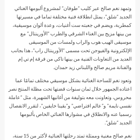
وتمهد نغم صالح عبر كليب “طوفان” لمشروع ألبومها الغنائي
الجديد “شلق”، يمثل انطلاقة فنية مختلفة تماما في مسيرتها
كمطربة، ويضم في جعبته ست أغنيات، وعدة ألوان موسيقية،
من بينها مزيج بين الغناء الشرقي والطرب “الأورينتال” مع
موسيقى الهيب هوب والراب ولمسات من الموسيقى
الإلكترونية والفيوجن تحت مسمى “الأورينتال راب”، هذا بجانب
العديد من التعاونات الفنية من بينها تاكي من فرقة إم تي إم
والفنانة مريم صالح واللبناني زيد حمدان.
وتعود نغم للساحة الغنائية بشكل موسيقي مختلف تمامًا عما
اعتاده الجمهور خلال ثمان سنوات قضتها تحت مظلة المنتج نصر
محروس، وتعاونت معه بتوليفة من أغانيها الشهيرة، مثل “عاملة
نفسي نايمة” و”عالم افتراضي” و”بقينا خايفين”، لتقرر الانفصال
رسميا عنه والانطلاق في مشوارها الغنائي الخاص بألبومها
الجديد “شلق”.
نغم صالح مغنية وممثلة تمتد رحلتها الغنائية لأكثر من 15 سنة،