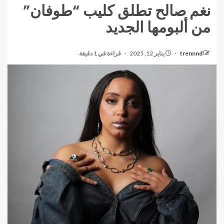
نغم صالح تطلق كليب “طوفان”
من ألبومها الجديد
trennnd
يناير 12, 2025
قراءة في 1 دقيقة