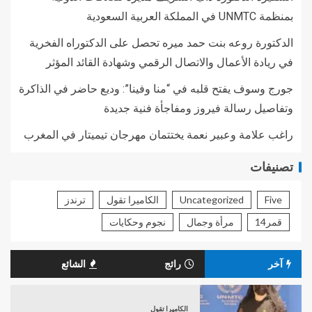
بمنظمة UNMTC في المملكة العربية السعودية
الدكتورة روعه بنت حمد ميره تحصل على الدكتوراه الفخرية
في ريادة الأعمال والاتصال الرقمي وشهادة القائد المؤثر
جورج وسوف يفتح قلبه في “منا وفينا”: وديع حاضر في الذاكرة
وتفاصيل رسالة فيروز ومفاجأة فنية جديدة
راغب علامة وعبير نعمة يختتمان مهرجان تيميتار في المغرب
تصنيفات
Five
Uncategorized
الكاميرا تقول
ترندز
قمر14
مرأة وجمال
نجوم وحكايات
آخر
رائج
الشائع
الكاميرا تقول