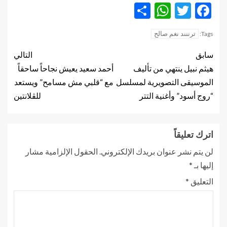
WhatsApp
Share
Twitter
Facebook
ترننند نغم صالح
Tags:
سابق
التالي
هيثم نبيل ينتهي من تأليف
أحمد سعيد يعيش نجاحاً ساحقاً
الموسيقى التصويرية لمسلسل
مع “قلبي مش مسامح” ويستعد
“روج أسود” وأغنية التتر
للڤلانتين
اترك تعليقاً
لن يتم نشر عنوان بريدك الإلكتروني.
الحقول الإلزامية مشار
إليها بـ
*
التعليق
*