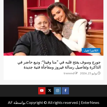
الكاميرا تقول
جورج وسوف يفتح قلبه في “منا وفينا”: وديع حاضر في
الذاكرة وتفاصيل رسالة فيروز ومفاجأة فنية جديدة
يوليو 25, 2026
trennnd
EnterNews
|
Copyright © All rights reserved.
بواسطة AF