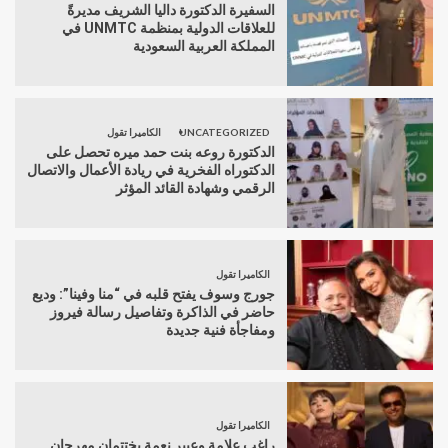
السفيرة الدكتورة داليا الشريف مديرةً
للعلاقات الدولية بمنظمة UNMTC في
المملكة العربية السعودية
UNCATEGORIZED
الكاميرا تقول
الدكتورة روعه بنت حمد ميره تحصل على
الدكتوراه الفخرية في ريادة الأعمال والاتصال
الرقمي وشهادة القائد المؤثر
الكاميرا تقول
جورج وسوف يفتح قلبه في “منا وفينا”: وديع
حاضر في الذاكرة وتفاصيل رسالة فيروز
ومفاجأة فنية جديدة
الكاميرا تقول
راغب علامة وعبير نعمة يختتمان مهرجان