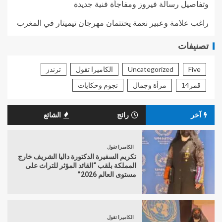
وتفاصيل رسالة فيروز ومفاجأة فنية جديدة
راغب علامة وعبير نعمة يختتمان مهرجان تيميتار في المغرب
تصنيفات
Five
Uncategorized
الكاميرا تقول
ترندز
قمر14
مرأة وجمال
نجوم وحكايات
آخر
رائج
الشائع
الكاميرا تقول
تكريم السفيرة الدكتورة داليا الشريف خارج
المملكة بلقب “القائد المؤثر للتراث على
مستوى العالم 2026”
الكاميرا تقول