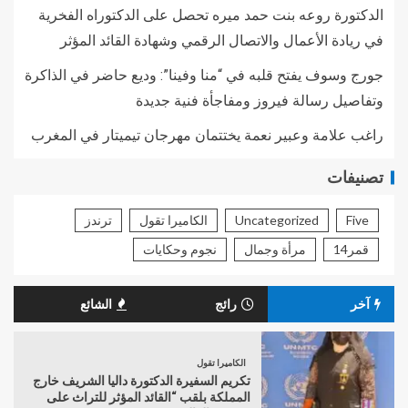
الدكتورة روعه بنت حمد ميره تحصل على الدكتوراه الفخرية
في ريادة الأعمال والاتصال الرقمي وشهادة القائد المؤثر
جورج وسوف يفتح قلبه في “منا وفينا”: وديع حاضر في الذاكرة
وتفاصيل رسالة فيروز ومفاجأة فنية جديدة
راغب علامة وعبير نعمة يختتمان مهرجان تيميتار في المغرب
تصنيفات
Five
Uncategorized
الكاميرا تقول
ترندز
قمر14
مرأة وجمال
نجوم وحكايات
آخر
رائج
الشائع
الكاميرا تقول
تكريم السفيرة الدكتورة داليا الشريف خارج
المملكة بلقب “القائد المؤثر للتراث على