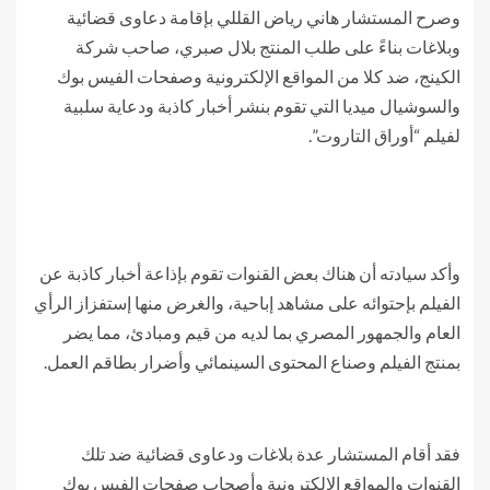
وصرح المستشار هاني رياض القللي بإقامة دعاوى قضائية
وبلاغات بناءً على طلب المنتج بلال صبري، صاحب شركة
الكينج، ضد كلا من المواقع الإلكترونية وصفحات الفيس بوك
والسوشيال ميديا التي تقوم بنشر أخبار كاذبة ودعاية سلبية
لفيلم “أوراق التاروت”.
وأكد سيادته أن هناك بعض القنوات تقوم بإذاعة أخبار كاذبة عن
الفيلم بإحتوائه على مشاهد إباحية، والغرض منها إستفزاز الرأي
العام والجمهور المصري بما لديه من قيم ومبادئ، مما يضر
بمنتج الفيلم وصناع المحتوى السينمائي وأضرار بطاقم العمل.
فقد أقام المستشار عدة بلاغات ودعاوى قضائية ضد تلك
القنوات والمواقع الإلكترونية وأصحاب صفحات الفيس بوك