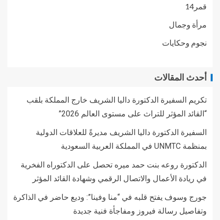
قمر14
مرأة وجمال
نجوم وحكايات
أحدث المقالات
تكريم السفيرة الدكتورة داليا الشريف خارج المملكة بلقب
“القائد المؤثر للتراث على مستوى العالم 2026”
السفيرة الدكتورة داليا الشريف مديرةً للعلاقات الدولية
بمنظمة UNMTC في المملكة العربية السعودية
الدكتورة روعه بنت حمد ميره تحصل على الدكتوراه الفخرية
في ريادة الأعمال والاتصال الرقمي وشهادة القائد المؤثر
جورج وسوف يفتح قلبه في “منا وفينا”: وديع حاضر في الذاكرة
وتفاصيل رسالة فيروز ومفاجأة فنية جديدة