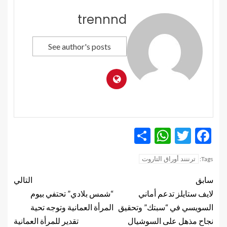
trennnd
See author's posts
WhatsApp
Share
Twitter
Facebook
ترننند أوراق التاروت
Tags:
سابق
التالي
لايف ستايلز تدعم أماني
“شمس بلادي” تحتفي بيوم
السويسي في “سبتك” وتحقيق
المرأة العمانية وتوجه تحية
نجاح مذهل على السوشيال
تقدير للمرأة العمانية