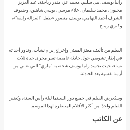
رانيا يوسف، مي سليم، محمد عز، منذر رياحنة، عبد العزيز
مخيون، محمد سليمان، علاء مرسي، بوسي شاهين، وضيوف
الشرف أحمد التهامي، يوسف منصور «طفل “الغزالة رايقة”»،
وكنزي رماح.
الفيلم من تأليف معتز المفتي وإخراج إبرام نشأت، وتدور أحداثه
في إطار تشويقي حول حادثة غامضة تغير مجرى حياة ثلاث
نساء، حيث تجسد رانيا يوسف شخصية “ماري” التي تعاني من
أزمة نفسية بعد الحادثة.
وسيُعرض الفيلم في جميع دور السينما ليلة رأس السنة، ويُعتبر
الفيلم واحدًا من أكثر الأفلام المنتظرة لهذا الموسم.
عن الكاتب