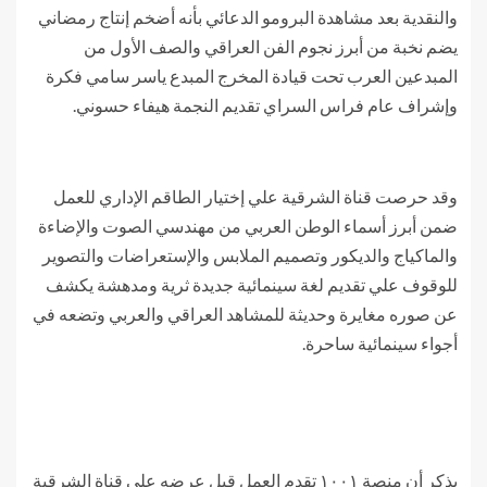
والنقدية بعد مشاهدة البرومو الدعائي بأنه أضخم إنتاج رمضاني
يضم نخبة من أبرز نجوم الفن العراقي والصف الأول من
المبدعين العرب تحت قيادة المخرج المبدع ياسر سامي فكرة
وإشراف عام فراس السراي تقديم النجمة هيفاء حسوني.
وقد حرصت قناة الشرقية علي إختيار الطاقم الإداري للعمل
ضمن أبرز أسماء الوطن العربي من مهندسي الصوت والإضاءة
والماكياج والديكور وتصميم الملابس والإستعراضات والتصوير
للوقوف علي تقديم لغة سينمائية جديدة ثرية ومدهشة يكشف
عن صوره مغايرة وحديثة للمشاهد العراقي والعربي وتضعه في
أجواء سينمائية ساحرة.
يذكر أن منصة ١٠٠١ تقدم العمل قبل عرضه علي قناة الشرقية