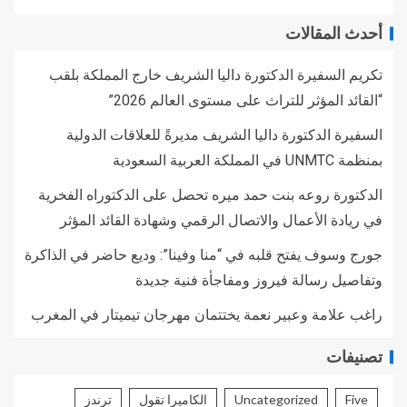
أحدث المقالات
تكريم السفيرة الدكتورة داليا الشريف خارج المملكة بلقب
“القائد المؤثر للتراث على مستوى العالم 2026”
السفيرة الدكتورة داليا الشريف مديرةً للعلاقات الدولية
بمنظمة UNMTC في المملكة العربية السعودية
الدكتورة روعه بنت حمد ميره تحصل على الدكتوراه الفخرية
في ريادة الأعمال والاتصال الرقمي وشهادة القائد المؤثر
جورج وسوف يفتح قلبه في “منا وفينا”: وديع حاضر في الذاكرة
وتفاصيل رسالة فيروز ومفاجأة فنية جديدة
راغب علامة وعبير نعمة يختتمان مهرجان تيميتار في المغرب
تصنيفات
Five
Uncategorized
الكاميرا تقول
ترندز