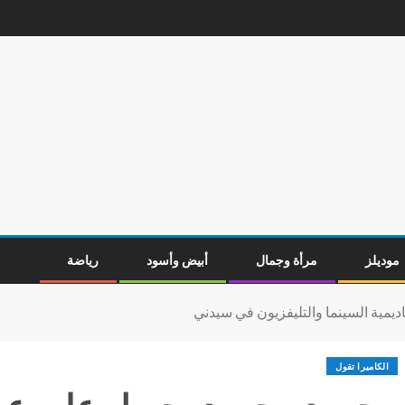
موديلز
مرأة وجمال
أبيض وأسود
رياضة
مية السينما والتليفزيون في سيدني
الكاميرا تقول