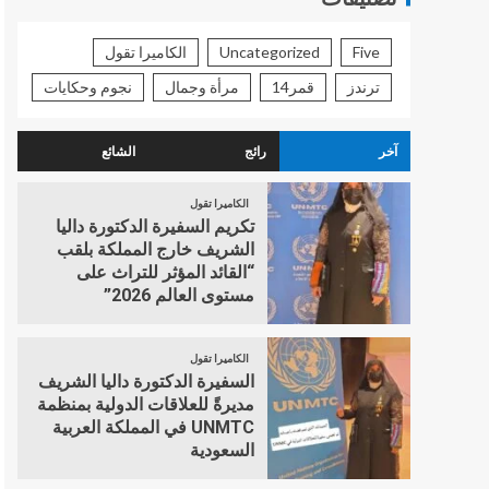
Five
Uncategorized
الكاميرا تقول
ترندز
قمر14
مرأة وجمال
نجوم وحكايات
آخر
رائج
الشائع
الكاميرا تقول
تكريم السفيرة الدكتورة داليا
الشريف خارج المملكة بلقب
“القائد المؤثر للتراث على
مستوى العالم 2026”
الكاميرا تقول
السفيرة الدكتورة داليا الشريف
مديرةً للعلاقات الدولية بمنظمة
UNMTC في المملكة العربية
السعودية