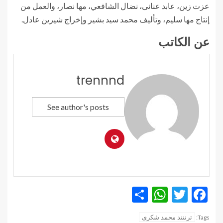
عزت زين، عابد عنانى، نضال الشافعي، مها نصار، والعمل من
إنتاج مها سليم، وتأليف محمد سيد بشير وإخراج شيرين عادل.
عن الكاتب
trennnd
See author's posts
WhatsApp
Share
Twitter
Facebook
ترننند محمد شكرى
Tags: