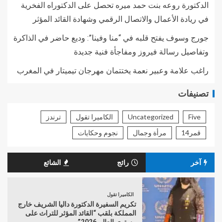
الدكتورة روعه بنت حمد ميره تحصل على الدكتوراه الفخرية
في ريادة الأعمال والاتصال الرقمي وشهادة القائد المؤثر
جورج وسوف يفتح قلبه في “منا وفينا”: وديع حاضر في الذاكرة
وتفاصيل رسالة فيروز ومفاجأة فنية جديدة
راغب علامة وعبير نعمة يختتمان مهرجان تيميتار في المغرب
تصنيفات
Five
Uncategorized
الكاميرا تقول
ترندز
قمر14
مرأة وجمال
نجوم وحكايات
آخر
رائج
الشائع
الكاميرا تقول
تكريم السفيرة الدكتورة داليا الشريف خارج
المملكة بلقب “القائد المؤثر للتراث على