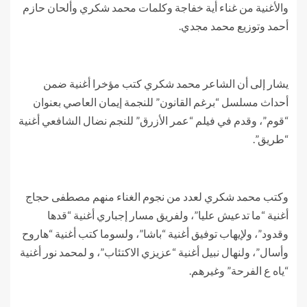
والأغنية من غناء أية خفاجة وكلمات محمد شكري وألحان حازم
أحمد وتوزيع محمد مجدي.
يشار إلى أن الشاعر محمد شكري كتب مؤخرا أغنية ضمن
أحداث مسلسل “برغم القانون” للنجمة إيمان العاصي بعنوان
“قوم”، وقدم في فيلم “عمر الأزرق” للنجم نضال الشافعي أغنية
“طريق”.
وكتب محمد شكري لعدد من نجوم الغناء منهم مصطفى حجاج
أغنية “ما تدعيش عليا”، ولفريق مسار إجباري أغنية “قدها
وقدود”، ولإيهاب توفيق أغنية “باشا”، ولسوما كتب أغنية “هاروح
وأسال”، ولنهال نبيل أغنية “عزيزي الاكتئاب”، و لمحمد نور أغنية
“ياه ع الفرحة” وغيرهم.