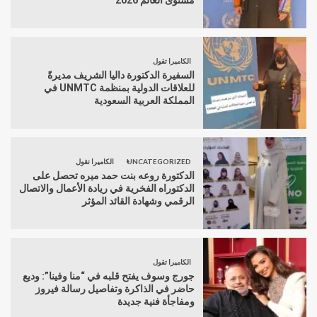
مستوى العالم 2026”
الكاميرا تقول
السفيرة الدكتورة داليا الشريف مديرةً
للعلاقات الدولية بمنظمة UNMTC في
المملكة العربية السعودية
UNCATEGORIZED
الكاميرا تقول
الدكتورة روعه بنت حمد ميره تحصل على
الدكتوراه الفخرية في ريادة الأعمال والاتصال
الرقمي وشهادة القائد المؤثر
الكاميرا تقول
جورج وسوف يفتح قلبه في “منا وفينا”: وديع
حاضر في الذاكرة وتفاصيل رسالة فيروز
ومفاجأة فنية جديدة