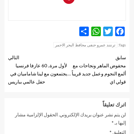
WhatsApp
Share
Twitter
Facebook
ترننند عمرو حنفى محافظ البحر الاحمر
Tags:
سابق
التالي
محفوض الماهر ونجاحات مع
لأول مرة.. 60 عازفا فرنسيا
ألمع النجوم وعمل جديد قريباً …
يجتمعون مع لينا شاماميان في
قولي اي
حفل عالمي بباريس
اترك تعليقاً
لن يتم نشر عنوان بريدك الإلكتروني.
الحقول الإلزامية مشار
إليها بـ
*
التعليق
*