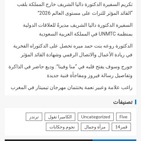
تكريم السفيرة الدكتورة داليا الشريف خارج المملكة بلقب
“القائد المؤثر للتراث على مستوى العالم 2026”
السفيرة الدكتورة داليا الشريف مديرةً للعلاقات الدولية
بمنظمة UNMTC في المملكة العربية السعودية
الدكتورة روعه بنت حمد ميره تحصل على الدكتوراه الفخرية
في ريادة الأعمال والاتصال الرقمي وشهادة القائد المؤثر
جورج وسوف يفتح قلبه في “منا وفينا”: وديع حاضر في الذاكرة
وتفاصيل رسالة فيروز ومفاجأة فنية جديدة
راغب علامة وعبير نعمة يختتمان مهرجان تيميتار في المغرب
تصنيفات
Five
Uncategorized
الكاميرا تقول
ترندز
قمر14
مرأة وجمال
نجوم وحكايات