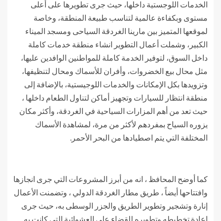
الخدمات اللوجستية داخلها، حيث جرى تطويرها على أعلى
مستوى وبكفاءة عالمية لتناسب طبيعة المنطقة، وخاصة
لموقعها المتميز بين مارينا الغردقة السياحى ومسجد الميناء
الكبير، وشملت أعمال التطوير انشاء منطقة خدمات كاملة
داخل السوق، لتوفير الخدمة كاملة للمواطنين الوافدين عليها،
مثل محال بيع الخضروات، وأفران للأسماك ومحال لتنظيفها،
وتزويدها بكل الإمكانات والخدمات اللوجيستية، بالإضافة إلى
منطقة انتظار للسيارات وتجهيز أماكن لتناول الطعام داخلها ،
حيث تعد من أهم المزارات السياحية في الغردقة، وأكثر مكان
يزوره السياح بمفردهم لأكثر من مرة، لمشاهدة الأسماك
المختلفة التي يتم اصطيادها من البحر الأحمر.
كما أوضح المحافظ ، انه من أبرز المشروعات التي جرى انجازها
وافتتاحها أيضاً ، طريق مطار الغردقة الدولي ، وتضمنت الأعمال
إنارة وتشجير وتطوير الطريق والجزر الوسطى به، حيث جرى
إعادة تخطيطه وتطويره للقضاء على العشوائية التي كانت به