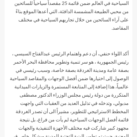
السياحية في العالم ضمن قائمة 25 مقصداً سياحياً للسائحين
من محبي الطبيعة المشمسة الدافئة، التي أعدها الموقع بناءً
على آراء السائحين من خلال تجاربهم السياحية في مختلف
المقاصد.
أكد اللواء حنفي، أن دعم واهتمام الرئيس عبدالفتاح السيسي ،
رئيس الجمهورية ، هو سر تنمية وتطوير محافظة البحر الأحمر
بصفة عامة ومدينة الغردقة بصفة خاصة، وسبب رئيسي في
الوصول إلى اختيارها ضمن أفضل الوجهات والمقاصد السياحية
عالمياً، هذا إضافة إلى المتابعة المستمرة والزيارات الميدانية
المتكررة من دولة رئيس مجلس الوزراء الدكتور مصطفى
مدبولي، وتدخله في تذليل العديد من العقبات التي واجهت
المخطط الاستراتيجي للتطوير، مشيراً الى أن تصدر الغردقة
قائمة أفضل الوجهات السياحية لم يأت من فراغ، بل نتيجة
مجهود كبير شاركت فيه مختلف الأجهزة التنفيذية والجهات
المعنية، حيث تم تطوير البنية التحتية للمدينة وبشكل خاص في