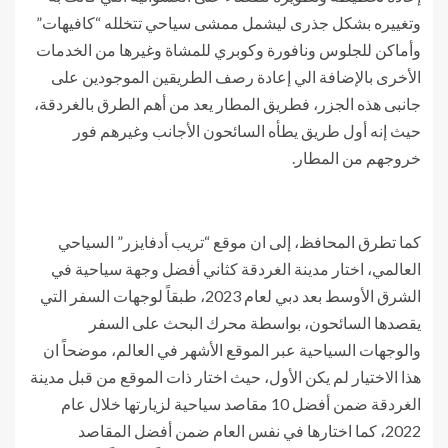
وتغييره بشكل جذرى ليشمل ممشى سياحي تتخلله “كافيهات”
وأماكن للجلوس ونافورة وكوبري للمشاة وغيرها من الخدمات
الأخرى بالإضافة الي إعادة رصف الطريقين الموجودين على
جانبى هذه الجزر، فطريق المطار يعد من أهم الطرق بالغردقة،
حيث إنه أول طريق يطأه السائحون الأجانب وغيرهم فور
خروجهم من المطار.
كما تطرق المحافظ، إلى ان موقع “تريب أدفايزر” السياحي
العالمي، اختار مدينة الغردقة كثاني أفضل وجهة سياحية في
الشرق الأوسط بعد دبي لعام 2023، طبقاً لوجهات السفر التي
يقصدها السائحون، بواسطة محرك البحث على السفر
والوجهات السياحية عبر الموقع الأشهر في العالم، موضحاً ان
هذا الاختيار لم يكن الأول، حيث اختار ذات الموقع من قبل مدينة
الغردقة ضمن أفضل 10 مقاصد سياحية لزيارتها خلال عام
2022، كما اختارها في نفس العام ضمن أفضل المقاصد