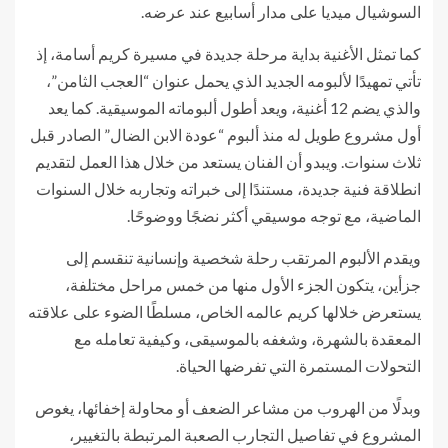
السوشيال ميديا على مدار أسابيع عند عرضه.
كما تمثل الأغنية بداية مرحلة جديدة في مسيرة كريم أسامة، إذ
تأتي تمهيدًا لألبومه الجديد الذي يحمل عنوان “العجب الثامن”،
والذي يضم 12 أغنية، ويعد أطول ألبوماته الموسيقية. كما يعد
أول مشروع طويل له منذ ألبوم “عودة الابن الضال” الصادر قبل
ثلاث سنوات. ويبدو أن الفنان يستعد من خلال هذا العمل لتقديم
انطلاقة فنية جديدة، مستندًا إلى خبراته وتجاربه خلال السنوات
الماضية، مع توجه موسيقي أكثر نضجًا ووضوحًا.
ويقدم الألبوم المرتقب رحلة شخصية وإنسانية تنقسم إلى
جزأين، يتكون الجزء الأول منها من خمس مراحل مختلفة،
يستعرض خلالها كريم عالمه الخاص، مسلطًا الضوء على علاقته
المعقدة بالشهرة، وشغفه بالموسيقى، وكيفية تعامله مع
التحولات المستمرة التي تفرضها الحياة.
وبدلًا من الهروب من مشاعر الضعف أو محاولة إخفائها، يغوص
المشروع في تفاصيل التجارب الصعبة المرتبطة بالتغيير،