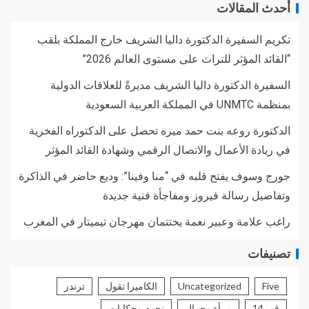
أحدث المقالات
تكريم السفيرة الدكتورة داليا الشريف خارج المملكة بلقب
“القائد المؤثر للتراث على مستوى العالم 2026”
السفيرة الدكتورة داليا الشريف مديرةً للعلاقات الدولية
بمنظمة UNMTC في المملكة العربية السعودية
الدكتورة روعه بنت حمد ميره تحصل على الدكتوراه الفخرية
في ريادة الأعمال والاتصال الرقمي وشهادة القائد المؤثر
جورج وسوف يفتح قلبه في “منا وفينا”: وديع حاضر في الذاكرة
وتفاصيل رسالة فيروز ومفاجأة فنية جديدة
راغب علامة وعبير نعمة يختتمان مهرجان تيميتار في المغرب
تصنيفات
Five
Uncategorized
الكاميرا تقول
ترندز
قمر14
مرأة وجمال
نجوم وحكايات