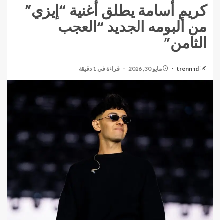
كريم أسامة يطلق أغنية “إيزي”
من ألبومه الجديد “العجب
الثامن”
trennnd
مايو 30, 2026
قراءة في 1 دقيقة