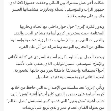
شكلت آخر عمل مشترك بين الثنائي وحققت حضورًا لافتًا لدى
جمهور الراب والموسيقى البديلة وتجاوزت مشاهداتها العشر
ملايين على يوتيوب فقط.
وتدور فكرة “إيزي” حول حوار داخلي مع الحياة وتجاربها
المختلفة، حيث يستعرض كريم أسامة مشاعر الحب والفقد
والتغيرات التي يمر بها الإنسان، مقدمًا رؤية شخصية وإنسانية
تنطلق من التجارب اليومية وما تتركه من أثر على الفرد.
ويجمع العمل بين أسلوب كريم أسامة السردي في كتابة الأغاني
والإنتاج الموسيقي المميز للوايلي، الذي يضفي على الأغنية
أجواءً سينمائية وإحساسًا عاطفيًا يعزز من حالتها الشعورية،
ليقدم الثنائي تجربة موسيقية غنية بالتفاصيل.
وتأتي “إيزي” بعد سلسلة من الإصدارات التي حافظ من خلالها
كريم أسامة على حضوره الفني، كان أحدثها أغنية “هش”، إلى
جانب أغنية “مش بتغير” التي قدمها كتتر لمسلسل “بطل العالم”
من بطولة الفنان عصام عمر والذي تربع على تريندات