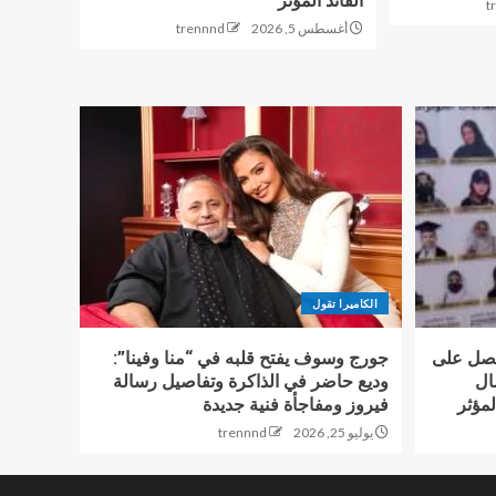
القائد المؤثر
t
أغسطس 5, 2026
trennnd
الكاميرا تقول
حصل على
جورج وسوف يفتح قلبه في “منا وفينا”:
ال
وديع حاضر في الذاكرة وتفاصيل رسالة
لمؤثر
فيروز ومفاجأة فنية جديدة
يوليو 25, 2026
trennnd