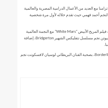
امنا مع العديد من الأعمال الدرامية المصرية والعالمية
النجم أحمد فهمي حيث تقدم خلاله لأول مرة شخصية
كما وضعت سينتيا بصمتها في السينما العالمية عبر مشاركتها في بطولة فيلم المريخ الأبيض “White Mars” مع النجمة العالمية
لوسي هيل، نجمة مسلسل Pretty Little Liars، والفنان البريطاني لوك نيوتن نجم مسلسل نتفليكس الشهير Bridgerton، إضافة
ا.
كما يعقب الفيلم مشاركتها في بطولة فيلم الرعب والإثارة الأمريكي Borderline، بصحبة الفنان البريطاني لوسيان لافسكونت نجم