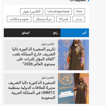
Five
Uncategorized
الكاميرا تقول
ترندز
قمر14
مرأة وجمال
نجوم وحكايات
آخر
رائج
الشائع
الكاميرا تقول
تكريم السفيرة الدكتورة داليا
الشريف خارج المملكة بلقب
“القائد المؤثر للتراث على
مستوى العالم 2026”
الكاميرا تقول
السفيرة الدكتورة داليا الشريف
مديرةً للعلاقات الدولية بمنظمة
UNMTC في المملكة العربية
السعودية