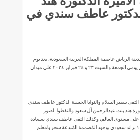
الأميرة الدكتورة هند
لدكتور عاطف سندي في
نة الرياض عاصمة المملكة العربية السعودية، بعد يوم
التأسيس السعودي (الخميس ٢٢ فبراير ٢٠٢٤م)، حيث كان الكأس خلال يومي الجمعة والسبت ٢٣ و ٢٤ فبراير ٢٠٢٤ على ميدان
 اليوم الثاني لـ كأس السعودية وهو يوم السبت ٢٤ فبراير ٢٠٢٤م، التقى سفير السلام والنوايا الحسنة الدكتور عاطف سندي
تورة هند بنت عبدالرحمن آل سعود والتقطوا الصور
خم على مستوى العالم، وكذلك التقى عاطف سندي بسعادة
الرئيس التنفيذي لهيئة الأزياء السيّد بوراك شاكماك وذلك في معرض ١٠٠ براند سعودي بوجود المُصممة المُبدعة سحر بامعلم