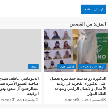
المزيد من القصص
UNCATEGORIZED
الكاميرا تقول
ترندز
الدكتورة روعه بنت حمد ميره تحصل
الدبلوماسي عاطف سندي 
على الدكتوراه الفخرية في ريادة
صاحبة السمو الأميرة هند
الأعمال والاتصال الرقمي وشهادة
عبدالرحمن آل سعود وذوي
القائد المؤثر
الرفيعة
أغسطس 5, 2026
trennnd
نوفمبر 2, 2024
trennnd