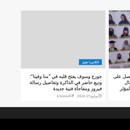
الكاميرا تقول
حصل على
جورج وسوف يفتح قلبه في “منا وفينا”:
ال
وديع حاضر في الذاكرة وتفاصيل رسالة
لمؤثر
فيروز ومفاجأة فنية جديدة
يوليو 25, 2026
trennnd