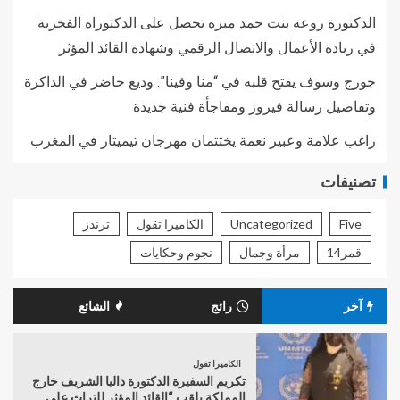
الدكتورة روعه بنت حمد ميره تحصل على الدكتوراه الفخرية
في ريادة الأعمال والاتصال الرقمي وشهادة القائد المؤثر
جورج وسوف يفتح قلبه في “منا وفينا”: وديع حاضر في الذاكرة
وتفاصيل رسالة فيروز ومفاجأة فنية جديدة
راغب علامة وعبير نعمة يختتمان مهرجان تيميتار في المغرب
تصنيفات
Five
Uncategorized
الكاميرا تقول
ترندز
قمر14
مرأة وجمال
نجوم وحكايات
آخر
رائج
الشائع
الكاميرا تقول
تكريم السفيرة الدكتورة داليا الشريف خارج
المملكة بلقب “القائد المؤثر للتراث على