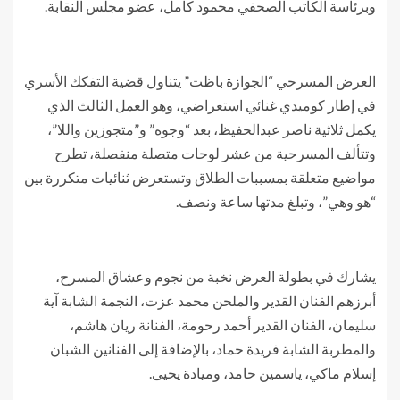
وبرئاسة الكاتب الصحفي محمود كامل، عضو مجلس النقابة.
العرض المسرحي “الجوازة باظت” يتناول قضية التفكك الأسري
في إطار كوميدي غنائي استعراضي، وهو العمل الثالث الذي
يكمل ثلاثية ناصر عبدالحفيظ، بعد “وجوه” و”متجوزين واللا”،
وتتألف المسرحية من عشر لوحات متصلة منفصلة، تطرح
مواضيع متعلقة بمسببات الطلاق وتستعرض ثنائيات متكررة بين
“هو وهي”، وتبلغ مدتها ساعة ونصف.
يشارك في بطولة العرض نخبة من نجوم وعشاق المسرح،
أبرزهم الفنان القدير والملحن محمد عزت، النجمة الشابة آية
سليمان، الفنان القدير أحمد رحومة، الفنانة ريان هاشم،
والمطربة الشابة فريدة حماد، بالإضافة إلى الفنانين الشبان
إسلام ماكي، ياسمين حامد، وميادة يحيى.