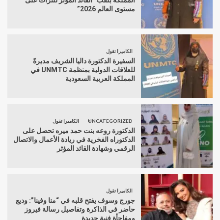
مستوى العالم 2026”
الكاميرا تقول
السفيرة الدكتورة داليا الشريف مديرةً
للعلاقات الدولية بمنظمة UNMTC في
المملكة العربية السعودية
UNCATEGORIZED
الكاميرا تقول
الدكتورة روعه بنت حمد ميره تحصل على
الدكتوراه الفخرية في ريادة الأعمال والاتصال
الرقمي وشهادة القائد المؤثر
الكاميرا تقول
جورج وسوف يفتح قلبه في “منا وفينا”: وديع
حاضر في الذاكرة وتفاصيل رسالة فيروز
ومفاجأة فنية جديدة