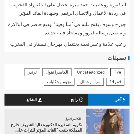
الدكتورة روعه بنت حمد ميره تحصل على الدكتوراه الفخرية
في ريادة الأعمال والاتصال الرقمي وشهادة القائد المؤثر
جورج وسوف يفتح قلبه في “منا وفينا”: وديع حاضر في الذاكرة
وتفاصيل رسالة فيروز ومفاجأة فنية جديدة
راغب علامة وعبير نعمة يختتمان مهرجان تيميتار في المغرب
تصنيفات
Five
Uncategorized
الكاميرا تقول
ترندز
قمر14
مرأة وجمال
نجوم وحكايات
آخر
رائج
الشائع
الكاميرا تقول
تكريم السفيرة الدكتورة داليا الشريف خارج
المملكة بلقب “القائد المؤثر للتراث على