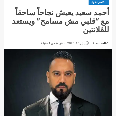
الكاميرا تقول
أحمد سعيد يعيش نجاحاً ساحقاً
مع “قلبي مش مسامح” ويستعد
للڤلانتين
trennnd
يناير 15, 2025
قراءة في 1 دقيقة