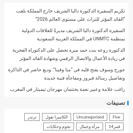
تكريم السفيرة الدكتورة داليا الشريف خارج المملكة بلقب
“القائد المؤثر للتراث على مستوى العالم 2026”
السفيرة الدكتورة داليا الشريف مديرةً للعلاقات الدولية
بمنظمة UNMTC في المملكة العربية السعودية
الدكتورة روعه بنت حمد ميره تحصل على الدكتوراه الفخرية
في ريادة الأعمال والاتصال الرقمي وشهادة القائد المؤثر
جورج وسوف يفتح قلبه في “منا وفينا”: وديع حاضر في الذاكرة
وتفاصيل رسالة فيروز ومفاجأة فنية جديدة
راغب علامة وعبير نعمة يختتمان مهرجان تيميتار في المغرب
تصنيفات
Five
Uncategorized
الكاميرا تقول
ترندز
قمر14
مرأة وجمال
نجوم وحكايات