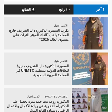
آخر
رائج
الشائع
الكاميرا تقول
تكريم السفيرة الدكتورة داليا الشريف خارج
المملكة بلقب “القائد المؤثر للتراث على
مستوى العالم 2026”
الكاميرا تقول
السفيرة الدكتورة داليا الشريف مديرةً
للعلاقات الدولية بمنظمة UNMTC في
المملكة العربية السعودية
UNCATEGORIZED
الكاميرا تقول
الدكتورة روعه بنت حمد ميره تحصل على
الدكتوراه الفخرية في ريادة الأعمال والاتصال
الرقمي وشهادة القائد المؤثر