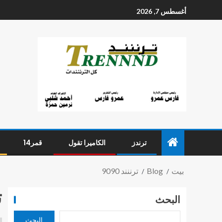
أغسطس 7, 2026
ترندز
الكاميرا تقول
قمر14
بيت
Blog
ترننند 9090
ت
البحث
البحث