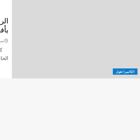
بأف
سبتمب
كتبت
الحاف
الكاميرا تقول