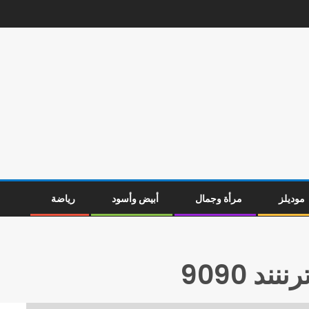
موديلز
مرأة وجمال
أبيض وأسود
رياضة
رننند 9090