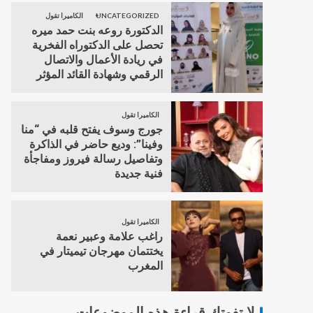
UNCATEGORIZED
الكاميرا تقول
الدكتورة روعه بنت حمد ميره
تحصل على الدكتوراه الفخرية
في ريادة الأعمال والاتصال
الرقمي وشهادة القائد المؤثر
الكاميرا تقول
جورج وسوف يفتح قلبه في “منا
وفينا”: وديع حاضر في الذاكرة
وتفاصيل رسالة فيروز ومفاجأة
فنية جديدة
الكاميرا تقول
راغب علامة وعبير نعمة
يختتمان مهرجان تيميتار في
المغرب
لا تفوتك قراءة هذه الموضوعات