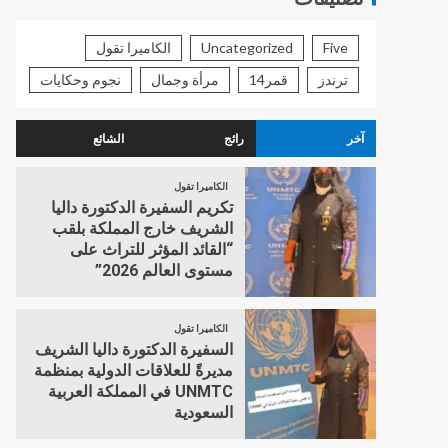
Five
Uncategorized
الكاميرا تقول
ترندز
قمر14
مرأة وجمال
نجوم وحكايات
آخر
رائج
الشائع
الكاميرا تقول
تكريم السفيرة الدكتورة داليا
الشريف خارج المملكة بلقب
“القائد المؤثر للتراث على
مستوى العالم 2026”
الكاميرا تقول
السفيرة الدكتورة داليا الشريف
مديرةً للعلاقات الدولية بمنظمة
UNMTC في المملكة العربية
السعودية