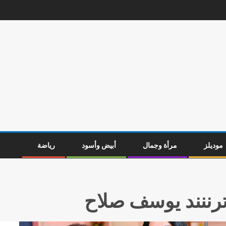
موديلز
مرأة وجمال
أبيض وأسود
رياضة
رننند يوسف صلاح