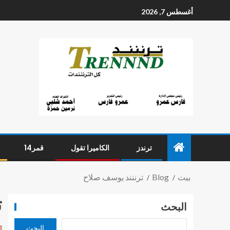
أغسطس 7, 2026
ترندز
الكاميرا تقول
قمر14
بيت
Blog
ترننند يوسف صلاح
ت
البحث
البحث