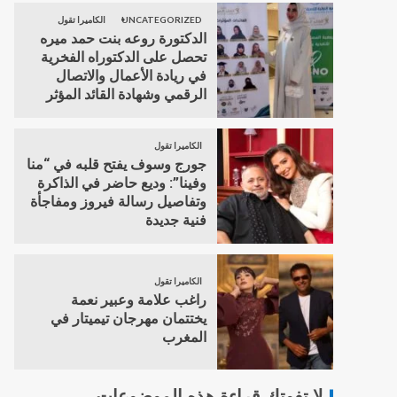
UNCATEGORIZED
الكاميرا تقول
الدكتورة روعه بنت حمد ميره
تحصل على الدكتوراه الفخرية
في ريادة الأعمال والاتصال
الرقمي وشهادة القائد المؤثر
الكاميرا تقول
جورج وسوف يفتح قلبه في “منا
وفينا”: وديع حاضر في الذاكرة
وتفاصيل رسالة فيروز ومفاجأة
فنية جديدة
الكاميرا تقول
راغب علامة وعبير نعمة
يختتمان مهرجان تيميتار في
المغرب
لا تفوتك قراءة هذه الموضوعات