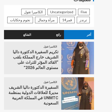
Five
Uncategorized
الكاميرا تقول
ترندز
قمر14
مرأة وجمال
نجوم وحكايات
آخر
رائج
الشائع
الكاميرا تقول
تكريم السفيرة الدكتورة داليا
الشريف خارج المملكة بلقب
“القائد المؤثر للتراث على
مستوى العالم 2026”
الكاميرا تقول
السفيرة الدكتورة داليا الشريف
مديرةً للعلاقات الدولية بمنظمة
UNMTC في المملكة العربية
السعودية