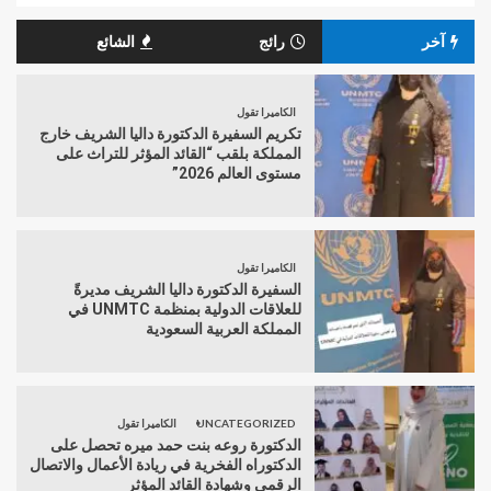
آخر
رائج
الشائع
الكاميرا تقول
تكريم السفيرة الدكتورة داليا الشريف خارج
المملكة بلقب “القائد المؤثر للتراث على
مستوى العالم 2026”
الكاميرا تقول
السفيرة الدكتورة داليا الشريف مديرةً
للعلاقات الدولية بمنظمة UNMTC في
المملكة العربية السعودية
UNCATEGORIZED
الكاميرا تقول
الدكتورة روعه بنت حمد ميره تحصل على
الدكتوراه الفخرية في ريادة الأعمال والاتصال
الرقمي وشهادة القائد المؤثر