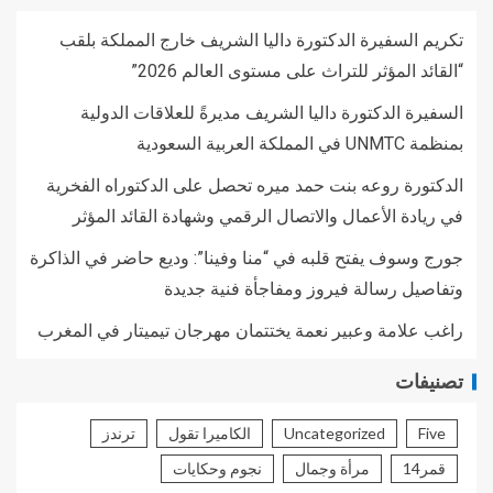
تكريم السفيرة الدكتورة داليا الشريف خارج المملكة بلقب
“القائد المؤثر للتراث على مستوى العالم 2026”
السفيرة الدكتورة داليا الشريف مديرةً للعلاقات الدولية
بمنظمة UNMTC في المملكة العربية السعودية
الدكتورة روعه بنت حمد ميره تحصل على الدكتوراه الفخرية
في ريادة الأعمال والاتصال الرقمي وشهادة القائد المؤثر
جورج وسوف يفتح قلبه في “منا وفينا”: وديع حاضر في الذاكرة
وتفاصيل رسالة فيروز ومفاجأة فنية جديدة
راغب علامة وعبير نعمة يختتمان مهرجان تيميتار في المغرب
تصنيفات
Five
Uncategorized
الكاميرا تقول
ترندز
قمر14
مرأة وجمال
نجوم وحكايات