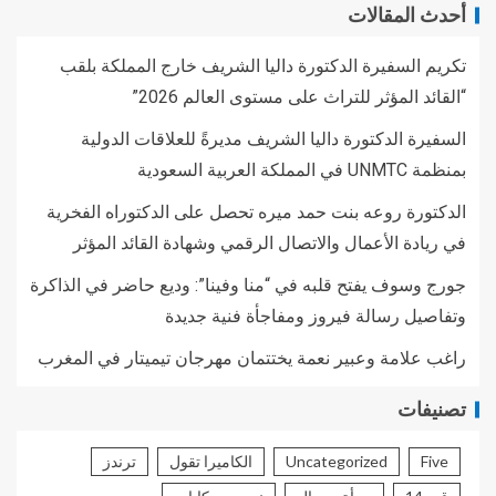
أحدث المقالات
تكريم السفيرة الدكتورة داليا الشريف خارج المملكة بلقب
“القائد المؤثر للتراث على مستوى العالم 2026”
السفيرة الدكتورة داليا الشريف مديرةً للعلاقات الدولية
بمنظمة UNMTC في المملكة العربية السعودية
الدكتورة روعه بنت حمد ميره تحصل على الدكتوراه الفخرية
في ريادة الأعمال والاتصال الرقمي وشهادة القائد المؤثر
جورج وسوف يفتح قلبه في “منا وفينا”: وديع حاضر في الذاكرة
وتفاصيل رسالة فيروز ومفاجأة فنية جديدة
راغب علامة وعبير نعمة يختتمان مهرجان تيميتار في المغرب
تصنيفات
Five
Uncategorized
الكاميرا تقول
ترندز