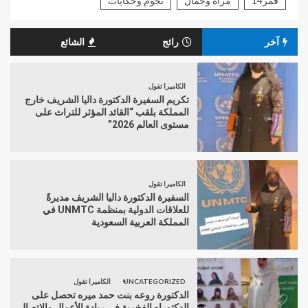
قمر14
مرأة وجمال
نجوم وحكايات
آخر
رائج
الشائع
الكاميرا تقول
تكريم السفيرة الدكتورة داليا الشريف خارج
المملكة بلقب “القائد المؤثر للتراث على
مستوى العالم 2026”
الكاميرا تقول
السفيرة الدكتورة داليا الشريف مديرةً
للعلاقات الدولية بمنظمة UNMTC في
المملكة العربية السعودية
UNCATEGORIZED
الكاميرا تقول
الدكتورة روعه بنت حمد ميره تحصل على
الدكتوراه الفخرية في ريادة الأعمال والاتصال