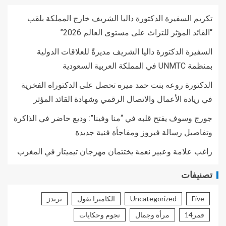
تكريم السفيرة الدكتورة داليا الشريف خارج المملكة بلقب
“القائد المؤثر للتراث على مستوى العالم 2026”
السفيرة الدكتورة داليا الشريف مديرةً للعلاقات الدولية
بمنظمة UNMTC في المملكة العربية السعودية
الدكتورة روعه بنت حمد ميره تحصل على الدكتوراه الفخرية
في ريادة الأعمال والاتصال الرقمي وشهادة القائد المؤثر
جورج وسوف يفتح قلبه في “منا وفينا”: وديع حاضر في الذاكرة
وتفاصيل رسالة فيروز ومفاجأة فنية جديدة
راغب علامة وعبير نعمة يختتمان مهرجان تيميتار في المغرب
تصنيفات
Five
Uncategorized
الكاميرا تقول
ترندز
قمر14
مرأة وجمال
نجوم وحكايات