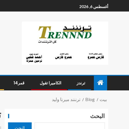
أغسطس 6, 2026
ترندز
الكاميرا تقول
قمر14
بيت
Blog
ترننند ميرنا وليد
ت
البحث
البحث