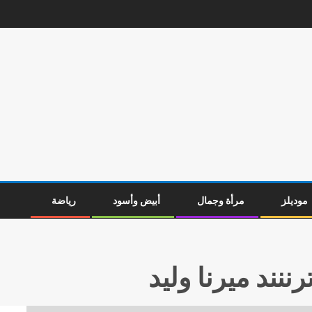
موديلز
مرأة وجمال
أبيض وأسود
رياضة
رننند ميرنا وليد