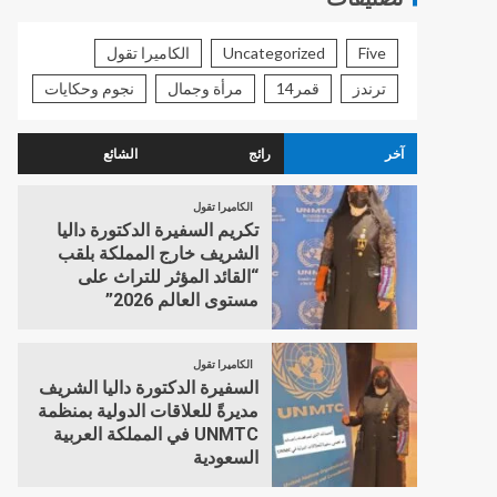
Five
Uncategorized
الكاميرا تقول
ترندز
قمر14
مرأة وجمال
نجوم وحكايات
آخر
رائج
الشائع
الكاميرا تقول
تكريم السفيرة الدكتورة داليا
الشريف خارج المملكة بلقب
“القائد المؤثر للتراث على
مستوى العالم 2026”
الكاميرا تقول
السفيرة الدكتورة داليا الشريف
مديرةً للعلاقات الدولية بمنظمة
UNMTC في المملكة العربية
السعودية