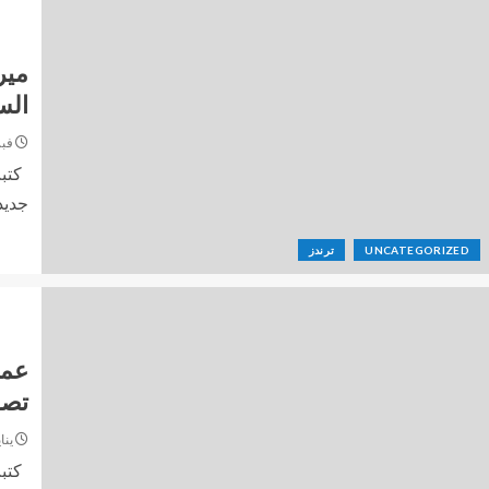
مير
الس
فبراير 
كتبت
جديدة
UNCATEGORIZED
ترندز
عمر
تصوي
يناير 2,
كتبت