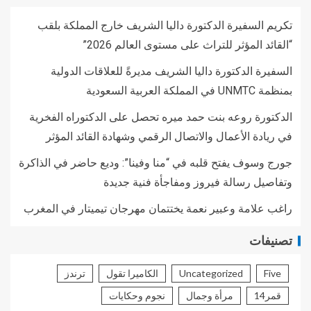
تكريم السفيرة الدكتورة داليا الشريف خارج المملكة بلقب
“القائد المؤثر للتراث على مستوى العالم 2026”
السفيرة الدكتورة داليا الشريف مديرةً للعلاقات الدولية
بمنظمة UNMTC في المملكة العربية السعودية
الدكتورة روعه بنت حمد ميره تحصل على الدكتوراه الفخرية
في ريادة الأعمال والاتصال الرقمي وشهادة القائد المؤثر
جورج وسوف يفتح قلبه في “منا وفينا”: وديع حاضر في الذاكرة
وتفاصيل رسالة فيروز ومفاجأة فنية جديدة
راغب علامة وعبير نعمة يختتمان مهرجان تيميتار في المغرب
تصنيفات
Five
Uncategorized
الكاميرا تقول
ترندز
قمر14
مرأة وجمال
نجوم وحكايات