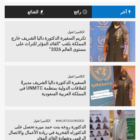
آخر
رائج
الشائع
الكاميرا تقول
تكريم السفيرة الدكتورة داليا الشريف خارج
المملكة بلقب “القائد المؤثر للتراث على
مستوى العالم 2026”
الكاميرا تقول
السفيرة الدكتورة داليا الشريف مديرةً
للعلاقات الدولية بمنظمة UNMTC في
المملكة العربية السعودية
UNCATEGORIZED
الكاميرا تقول
الدكتورة روعه بنت حمد ميره تحصل على
الدكتوراه الفخرية في ريادة الأعمال والاتصال
الرقمي وشهادة القائد المؤثر