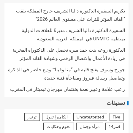
تكريم السفيرة الدكتورة داليا الشريف خارج المملكة بلقب
“القائد المؤثر للتراث على مستوى العالم 2026”
السفيرة الدكتورة داليا الشريف مديرةً للعلاقات الدولية
بمنظمة UNMTC في المملكة العربية السعودية
الدكتورة روعه بنت حمد ميره تحصل على الدكتوراه الفخرية
في ريادة الأعمال والاتصال الرقمي وشهادة القائد المؤثر
جورج وسوف يفتح قلبه في “منا وفينا”: وديع حاضر في الذاكرة
وتفاصيل رسالة فيروز ومفاجأة فنية جديدة
راغب علامة وعبير نعمة يختتمان مهرجان تيميتار في المغرب
تصنيفات
Five
Uncategorized
الكاميرا تقول
ترندز
قمر14
مرأة وجمال
نجوم وحكايات