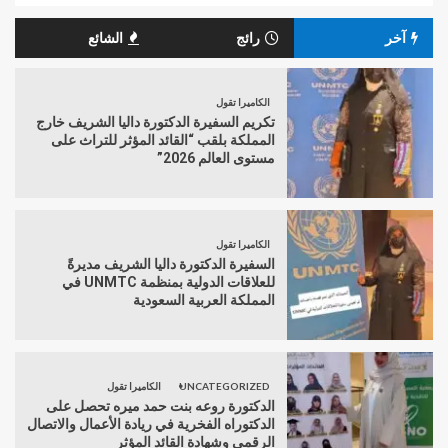
آخر
رائج
الشائع
الكاميرا تقول
تكريم السفيرة الدكتورة داليا الشريف خارج
المملكة بلقب “القائد المؤثر للتراث على
مستوى العالم 2026”
الكاميرا تقول
السفيرة الدكتورة داليا الشريف مديرةً
للعلاقات الدولية بمنظمة UNMTC في
المملكة العربية السعودية
UNCATEGORIZED
الكاميرا تقول
الدكتورة روعه بنت حمد ميره تحصل على
الدكتوراه الفخرية في ريادة الأعمال والاتصال
الرقمي وشهادة القائد المؤثر