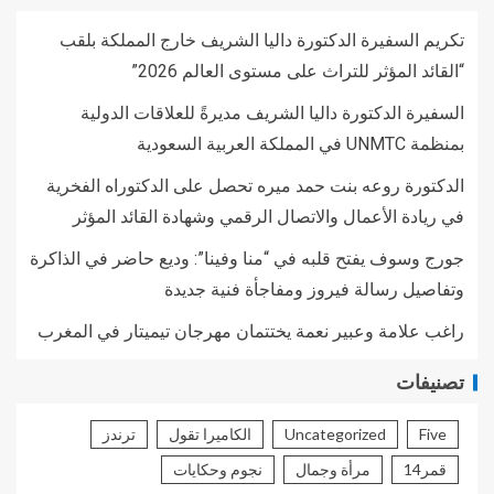
تكريم السفيرة الدكتورة داليا الشريف خارج المملكة بلقب
“القائد المؤثر للتراث على مستوى العالم 2026”
السفيرة الدكتورة داليا الشريف مديرةً للعلاقات الدولية
بمنظمة UNMTC في المملكة العربية السعودية
الدكتورة روعه بنت حمد ميره تحصل على الدكتوراه الفخرية
في ريادة الأعمال والاتصال الرقمي وشهادة القائد المؤثر
جورج وسوف يفتح قلبه في “منا وفينا”: وديع حاضر في الذاكرة
وتفاصيل رسالة فيروز ومفاجأة فنية جديدة
راغب علامة وعبير نعمة يختتمان مهرجان تيميتار في المغرب
تصنيفات
Five
Uncategorized
الكاميرا تقول
ترندز
قمر14
مرأة وجمال
نجوم وحكايات