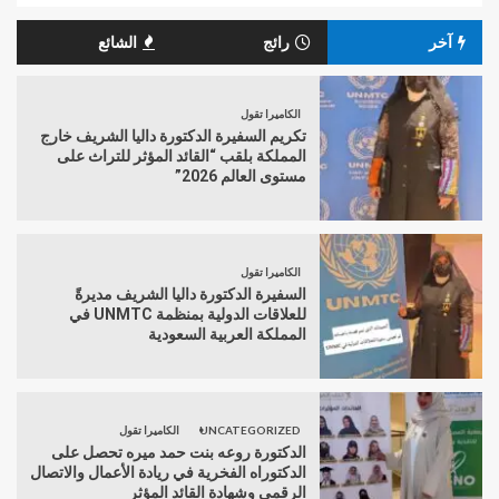
آخر
رائج
الشائع
الكاميرا تقول
تكريم السفيرة الدكتورة داليا الشريف خارج
المملكة بلقب “القائد المؤثر للتراث على
مستوى العالم 2026”
الكاميرا تقول
السفيرة الدكتورة داليا الشريف مديرةً
للعلاقات الدولية بمنظمة UNMTC في
المملكة العربية السعودية
UNCATEGORIZED
الكاميرا تقول
الدكتورة روعه بنت حمد ميره تحصل على
الدكتوراه الفخرية في ريادة الأعمال والاتصال
الرقمي وشهادة القائد المؤثر