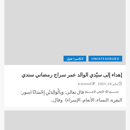
UNCATEGORIZED
الكاميرا تقول
إهداء إلى سيّدي الوالد عمر سراج رمضاني سندي
يناير 24, 2023
trennnd
﷽ قال تعالى: وَبِالْوَالِدَيْنِ إِحْسَانًا (سور:
البقرة، النساء، الأنعام، الإسراء) وقال...