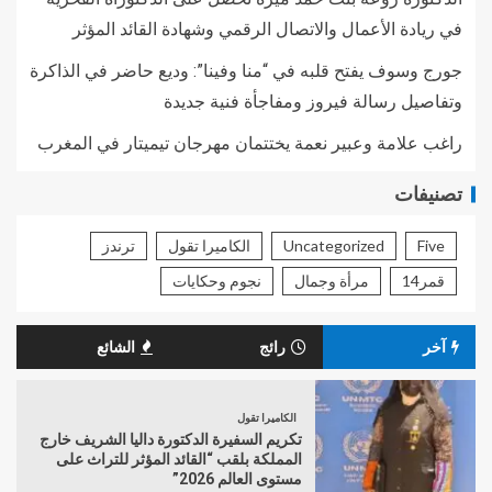
في ريادة الأعمال والاتصال الرقمي وشهادة القائد المؤثر
جورج وسوف يفتح قلبه في “منا وفينا”: وديع حاضر في الذاكرة
وتفاصيل رسالة فيروز ومفاجأة فنية جديدة
راغب علامة وعبير نعمة يختتمان مهرجان تيميتار في المغرب
تصنيفات
Five
Uncategorized
الكاميرا تقول
ترندز
قمر14
مرأة وجمال
نجوم وحكايات
آخر
رائج
الشائع
الكاميرا تقول
تكريم السفيرة الدكتورة داليا الشريف خارج
المملكة بلقب “القائد المؤثر للتراث على
مستوى العالم 2026”