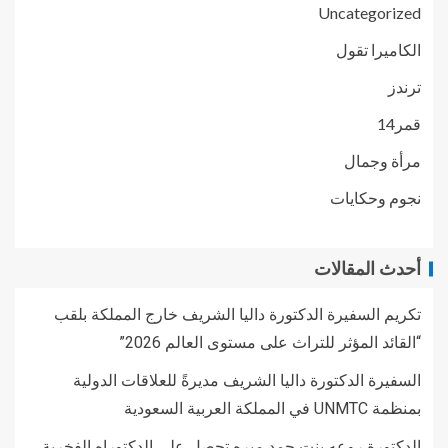
Uncategorized
الكاميرا تقول
ترندز
قمر14
مرأة وجمال
نجوم وحكايات
أحدث المقالات
تكريم السفيرة الدكتورة داليا الشريف خارج المملكة بلقب
“القائد المؤثر للتراث على مستوى العالم 2026”
السفيرة الدكتورة داليا الشريف مديرةً للعلاقات الدولية
بمنظمة UNMTC في المملكة العربية السعودية
الدكتورة روعه بنت حمد ميره تحصل على الدكتوراه الفخرية