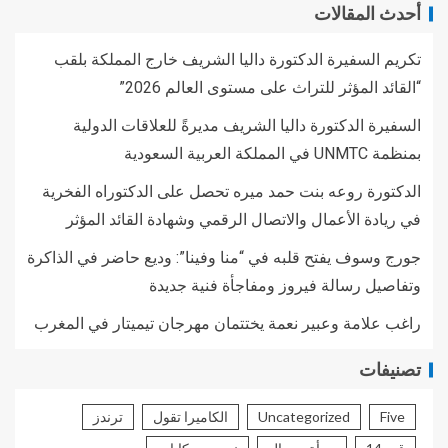
أحدث المقالات
تكريم السفيرة الدكتورة داليا الشريف خارج المملكة بلقب
“القائد المؤثر للتراث على مستوى العالم 2026”
السفيرة الدكتورة داليا الشريف مديرةً للعلاقات الدولية
بمنظمة UNMTC في المملكة العربية السعودية
الدكتورة روعه بنت حمد ميره تحصل على الدكتوراه الفخرية
في ريادة الأعمال والاتصال الرقمي وشهادة القائد المؤثر
جورج وسوف يفتح قلبه في “منا وفينا”: وديع حاضر في الذاكرة
وتفاصيل رسالة فيروز ومفاجأة فنية جديدة
راغب علامة وعبير نعمة يختتمان مهرجان تيميتار في المغرب
تصنيفات
Five
Uncategorized
الكاميرا تقول
ترندز