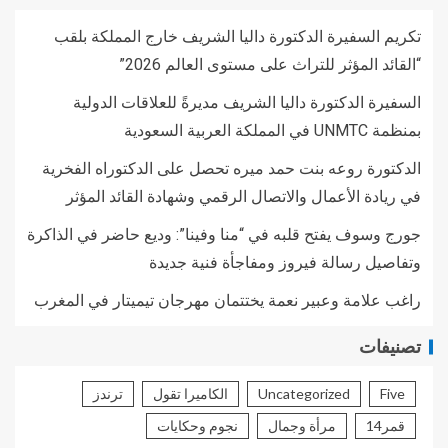
تكريم السفيرة الدكتورة داليا الشريف خارج المملكة بلقب
“القائد المؤثر للتراث على مستوى العالم 2026”
السفيرة الدكتورة داليا الشريف مديرةً للعلاقات الدولية
بمنظمة UNMTC في المملكة العربية السعودية
الدكتورة روعه بنت حمد ميره تحصل على الدكتوراه الفخرية
في ريادة الأعمال والاتصال الرقمي وشهادة القائد المؤثر
جورج وسوف يفتح قلبه في “منا وفينا”: وديع حاضر في الذاكرة
وتفاصيل رسالة فيروز ومفاجأة فنية جديدة
راغب علامة وعبير نعمة يختتمان مهرجان تيميتار في المغرب
تصنيفات
Five
Uncategorized
الكاميرا تقول
ترندز
قمر14
مرأة وجمال
نجوم وحكايات