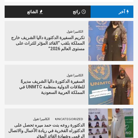
آخر
رائج
الشائع
الكاميرا تقول
تكريم السفيرة الدكتورة داليا الشريف خارج
المملكة بلقب “القائد المؤثر للتراث على
مستوى العالم 2026”
الكاميرا تقول
السفيرة الدكتورة داليا الشريف مديرةً
للعلاقات الدولية بمنظمة UNMTC في
المملكة العربية السعودية
UNCATEGORIZED
الكاميرا تقول
الدكتورة روعه بنت حمد ميره تحصل على
الدكتوراه الفخرية في ريادة الأعمال والاتصال
الرقمي وشهادة القائد المؤثر