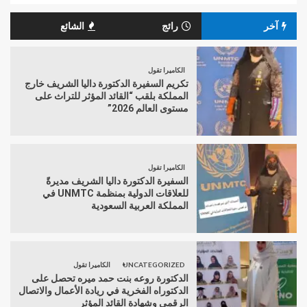
آخر
رائج
الشائع
الكاميرا تقول
تكريم السفيرة الدكتورة داليا الشريف خارج
المملكة بلقب “القائد المؤثر للتراث على
مستوى العالم 2026”
الكاميرا تقول
السفيرة الدكتورة داليا الشريف مديرةً
للعلاقات الدولية بمنظمة UNMTC في
المملكة العربية السعودية
UNCATEGORIZED
الكاميرا تقول
الدكتورة روعه بنت حمد ميره تحصل على
الدكتوراه الفخرية في ريادة الأعمال والاتصال
الرقمي وشهادة القائد المؤثر