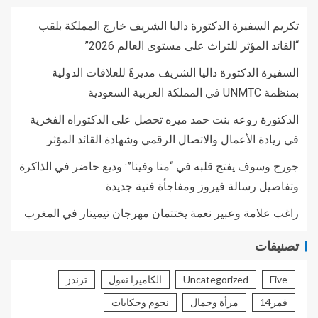
تكريم السفيرة الدكتورة داليا الشريف خارج المملكة بلقب
“القائد المؤثر للتراث على مستوى العالم 2026”
السفيرة الدكتورة داليا الشريف مديرةً للعلاقات الدولية
بمنظمة UNMTC في المملكة العربية السعودية
الدكتورة روعه بنت حمد ميره تحصل على الدكتوراه الفخرية
في ريادة الأعمال والاتصال الرقمي وشهادة القائد المؤثر
جورج وسوف يفتح قلبه في “منا وفينا”: وديع حاضر في الذاكرة
وتفاصيل رسالة فيروز ومفاجأة فنية جديدة
راغب علامة وعبير نعمة يختتمان مهرجان تيميتار في المغرب
تصنيفات
Five
Uncategorized
الكاميرا تقول
ترندز
قمر14
مرأة وجمال
نجوم وحكايات