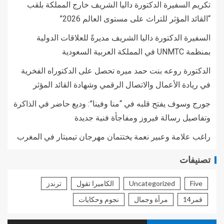
تكريم السفيرة الدكتورة داليا الشريف خارج المملكة بلقب
“القائد المؤثر للتراث على مستوى العالم 2026”
السفيرة الدكتورة داليا الشريف مديرةً للعلاقات الدولية
بمنظمة UNMTC في المملكة العربية السعودية
الدكتورة روعه بنت حمد ميره تحصل على الدكتوراه الفخرية
في ريادة الأعمال والاتصال الرقمي وشهادة القائد المؤثر
جورج وسوف يفتح قلبه في “منا وفينا”: وديع حاضر في الذاكرة
وتفاصيل رسالة فيروز ومفاجأة فنية جديدة
راغب علامة وعبير نعمة يختتمان مهرجان تيميتار في المغرب
تصنيفات
Five
Uncategorized
الكاميرا تقول
ترندز
قمر14
مرأة وجمال
نجوم وحكايات