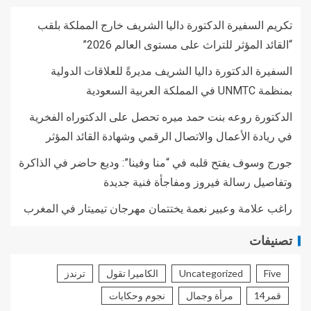
تكريم السفيرة الدكتورة داليا الشريف خارج المملكة بلقب
“القائد المؤثر للتراث على مستوى العالم 2026”
السفيرة الدكتورة داليا الشريف مديرةً للعلاقات الدولية
بمنظمة UNMTC في المملكة العربية السعودية
الدكتورة روعه بنت حمد ميره تحصل على الدكتوراه الفخرية
في ريادة الأعمال والاتصال الرقمي وشهادة القائد المؤثر
جورج وسوف يفتح قلبه في “منا وفينا”: وديع حاضر في الذاكرة
وتفاصيل رسالة فيروز ومفاجأة فنية جديدة
راغب علامة وعبير نعمة يختتمان مهرجان تيميتار في المغرب
تصنيفات
Five
Uncategorized
الكاميرا تقول
ترندز
قمر14
مرأة وجمال
نجوم وحكايات