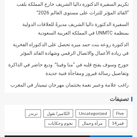
تكريم السفيرة الدكتورة داليا الشريف خارج المملكة بلقب
“القائد المؤثر للتراث على مستوى العالم 2026”
السفيرة الدكتورة داليا الشريف مديرةً للعلاقات الدولية
بمنظمة UNMTC في المملكة العربية السعودية
الدكتورة روعه بنت حمد ميره تحصل على الدكتوراه الفخرية
في ريادة الأعمال والاتصال الرقمي وشهادة القائد المؤثر
جورج وسوف يفتح قلبه في “منا وفينا”: وديع حاضر في الذاكرة
وتفاصيل رسالة فيروز ومفاجأة فنية جديدة
راغب علامة وعبير نعمة يختتمان مهرجان تيميتار في المغرب
تصنيفات
Five
Uncategorized
الكاميرا تقول
ترندز
قمر14
مرأة وجمال
نجوم وحكايات