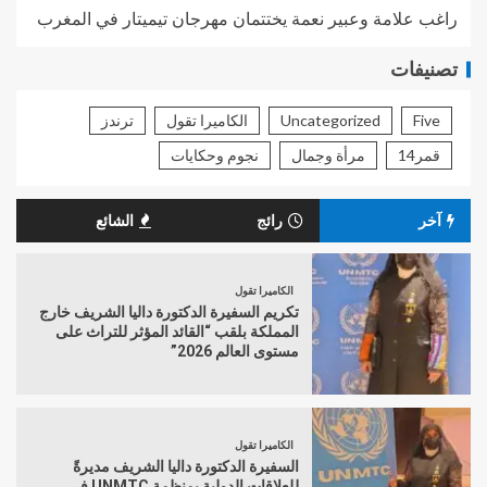
راغب علامة وعبير نعمة يختتمان مهرجان تيميتار في المغرب
تصنيفات
Five
Uncategorized
الكاميرا تقول
ترندز
قمر14
مرأة وجمال
نجوم وحكايات
آخر
رائج
الشائع
الكاميرا تقول
تكريم السفيرة الدكتورة داليا الشريف خارج
المملكة بلقب “القائد المؤثر للتراث على
مستوى العالم 2026”
الكاميرا تقول
السفيرة الدكتورة داليا الشريف مديرةً
للعلاقات الدولية بمنظمة UNMTC في