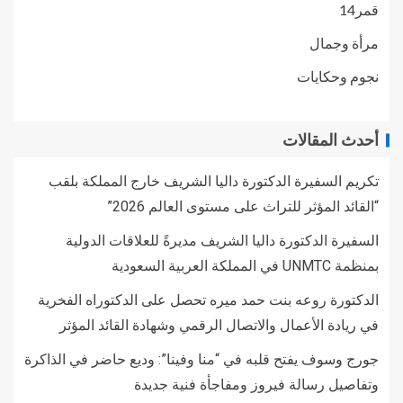
قمر14
مرأة وجمال
نجوم وحكايات
أحدث المقالات
تكريم السفيرة الدكتورة داليا الشريف خارج المملكة بلقب
“القائد المؤثر للتراث على مستوى العالم 2026”
السفيرة الدكتورة داليا الشريف مديرةً للعلاقات الدولية
بمنظمة UNMTC في المملكة العربية السعودية
الدكتورة روعه بنت حمد ميره تحصل على الدكتوراه الفخرية
في ريادة الأعمال والاتصال الرقمي وشهادة القائد المؤثر
جورج وسوف يفتح قلبه في “منا وفينا”: وديع حاضر في الذاكرة
وتفاصيل رسالة فيروز ومفاجأة فنية جديدة